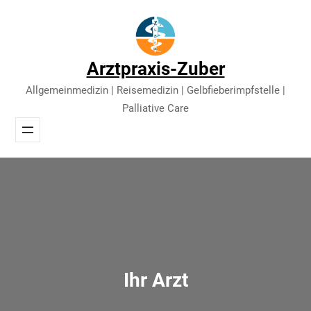
Direkt
zum
Inhalt
Arztpraxis-Zuber
wechseln
Allgemeinmedizin | Reisemedizin | Gelbfieberimpfstelle |
Palliative Care
Ihr Arzt