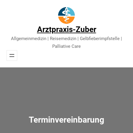
Direkt
zum
Inhalt
Arztpraxis-Zuber
wechseln
Allgemeinmedizin | Reisemedizin | Gelbfieberimpfstelle |
Palliative Care
Terminvereinbarung